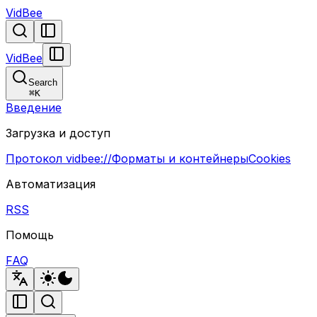
VidBee
VidBee
Search
⌘
K
Введение
Загрузка и доступ
Протокол vidbee://
Форматы и контейнеры
Cookies
Автоматизация
RSS
Помощь
FAQ